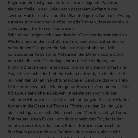
Beginn an die fast genau ein Jahr zurück liegende Partie an
gleicher Stelle, in der Kölau nach passablem Anfang in der
zweiten Hälfte relativ schnell in Nachteil geriet. Auch der Zwang
zur erneut veränderten Aufstellung ließ ahnen, dass es wohl ein
schwieriges Treffen werden würde.
Sehr schnell zeigte sich aber, dass der Gast sehr konzentriert zu
Werke ging und dem sichtlich auf der Suche nach alter Stärke
befindlichen Gastgeber ein Spiel auf Augenhöhe bot. Mit
konsequenter Arbeit aller Akteure in der Defensivzone schuf
man sich die beste Grundlage dafür; die Verteidigung um
Richard Ziesche operierte diszipliniert und unterband fast alle
Angriffsversuche der Einheimischen frühzeitig. So blieb es bei
nur wenigen Bällen in Richtung Kölauer Gehäuse, das von Thilo
Metzner in bewährter Manier gehütet wurde. Zunehmend setzte
Kölau aus der sicheren Abwehr Akzente nach vorn. In der
siebenten Minute der erste Versuch mit langem Pass von Marko
Kunath in die Gasse auf Thomas Förster, der den Ball im 16er
aber nicht ganz erreicht. Nach siebzehn Minuten schlägt Thomas
Böhme sen. einen Eckball von links scharf vors Tor, der leider
nicht verwertet werden kann. Robert Rüthrich kann sich im
Strafraum gegen mehrere Ralbitzer durchsetzen, aber nicht