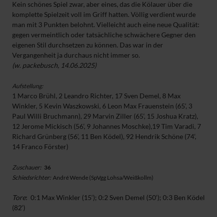
Kein schönes Spiel zwar, aber eines, das die Kölauer über die
komplette Spielzeit voll im Griff hatten. Völlig verdient wurde
man mit 3 Punkten belohnt. Vielleicht auch eine neue Qualität:
gegen vermeintlich oder tatsächliche schwächere Gegner den
eigenen Stil durchsetzen zu können. Das war in der
Vergangenheit ja durchaus nicht immer so.
(w. packebusch, 14.06.2025)
Aufstellung:
1 Marco Brühl, 2 Leandro Richter, 17 Sven Demel, 8 Max
Winkler, 5 Kevin Waszkowski, 6 Leon Max Frauenstein (65‘, 3
Paul Willi Bruchmann), 29 Marvin Ziller (65‘, 15 Joshua Kratz),
12 Jerome Mickisch (56‘, 9 Johannes Moschke),19 Tim Varadi, 7
Richard Grünberg (56‘, 11 Ben Ködel), 92 Hendrik Schöne (74‘,
14 Franco Förster)
Zuschauer:
36
Schiedsrichter:
André Wende (SpVgg Lohsa/Weißkollm)
Tore
: 0:1 Max Winkler (15‘); 0:2 Sven Demel (50‘); 0:3 Ben Ködel
(82‘)