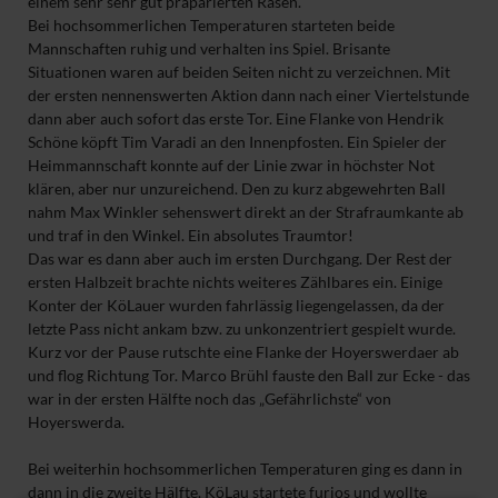
einem sehr sehr gut präparierten Rasen.
Bei hochsommerlichen Temperaturen starteten beide
Mannschaften ruhig und verhalten ins Spiel. Brisante
Situationen waren auf beiden Seiten nicht zu verzeichnen. Mit
der ersten nennenswerten Aktion dann nach einer Viertelstunde
dann aber auch sofort das erste Tor. Eine Flanke von Hendrik
Schöne köpft Tim Varadi an den Innenpfosten. Ein Spieler der
Heimmannschaft konnte auf der Linie zwar in höchster Not
klären, aber nur unzureichend. Den zu kurz abgewehrten Ball
nahm Max Winkler sehenswert direkt an der Strafraumkante ab
und traf in den Winkel. Ein absolutes Traumtor!
Das war es dann aber auch im ersten Durchgang. Der Rest der
ersten Halbzeit brachte nichts weiteres Zählbares ein. Einige
Konter der KöLauer wurden fahrlässig liegengelassen, da der
letzte Pass nicht ankam bzw. zu unkonzentriert gespielt wurde.
Kurz vor der Pause rutschte eine Flanke der Hoyerswerdaer ab
und flog Richtung Tor. Marco Brühl fauste den Ball zur Ecke - das
war in der ersten Hälfte noch das „Gefährlichste“ von
Hoyerswerda.
Bei weiterhin hochsommerlichen Temperaturen ging es dann in
dann in die zweite Hälfte. KöLau startete furios und wollte