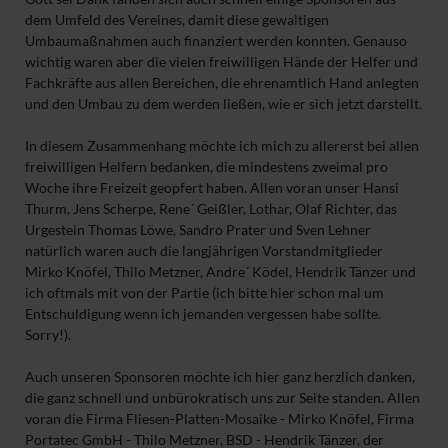
dem Umfeld des Vereines, damit diese gewaltigen
Umbaumaßnahmen auch finanziert werden konnten. Genauso
wichtig waren aber die vielen freiwilligen Hände der Helfer und
Fachkräfte aus allen Bereichen, die ehrenamtlich Hand anlegten
und den Umbau zu dem werden ließen, wie er sich jetzt darstellt.
In diesem Zusammenhang möchte ich mich zu allererst bei allen
freiwilligen Helfern bedanken, die mindestens zweimal pro
Woche ihre Freizeit geopfert haben. Allen voran unser Hansi
Thurm, Jens Scherpe, Rene´ Geißler, Lothar, Olaf Richter, das
Urgestein Thomas Löwe, Sandro Prater und Sven Lehner
natürlich waren auch die langjährigen Vorstandmitglieder
Mirko Knöfel, Thilo Metzner, Andre´ Ködel, Hendrik Tänzer und
ich oftmals mit von der Partie (ich bitte hier schon mal um
Entschuldigung wenn ich jemanden vergessen habe sollte.
Sorry!).
Auch unseren Sponsoren möchte ich hier ganz herzlich danken,
die ganz schnell und unbürokratisch uns zur Seite standen. Allen
voran die Firma Fliesen-Platten-Mosaike - Mirko Knöfel, Firma
Portatec GmbH - Thilo Metzner, BSD - Hendrik Tänzer, der