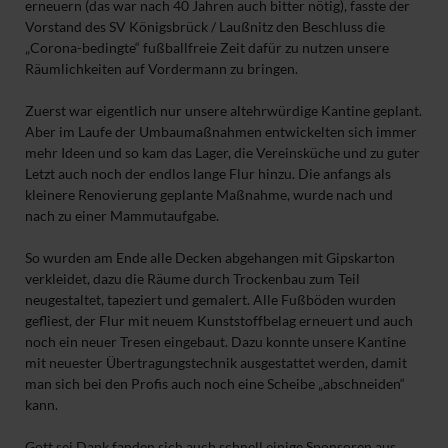
erneuern (das war nach 40 Jahren auch bitter nötig), fasste der
Vorstand des SV Königsbrück / Laußnitz den Beschluss die
„Corona-bedingte“ fußballfreie Zeit dafür zu nutzen unsere
Räumlichkeiten auf Vordermann zu bringen.
Zuerst war eigentlich nur unsere altehrwürdige Kantine geplant.
Aber im Laufe der Umbaumaßnahmen entwickelten sich immer
mehr Ideen und so kam das Lager, die Vereinsküche und zu guter
Letzt auch noch der endlos lange Flur hinzu. Die anfangs als
kleinere Renovierung geplante Maßnahme, wurde nach und
nach zu einer Mammutaufgabe.
So wurden am Ende alle Decken abgehangen mit Gipskarton
verkleidet, dazu die Räume durch Trockenbau zum Teil
neugestaltet, tapeziert und gemalert. Alle Fußböden wurden
gefliest, der Flur mit neuem Kunststoffbelag erneuert und auch
noch ein neuer Tresen eingebaut. Dazu konnte unsere Kantine
mit neuester Übertragungstechnik ausgestattet werden, damit
man sich bei den Profis auch noch eine Scheibe „abschneiden“
kann.
Gott sei Dank fanden sich auch schnell einige Sponsoren aus