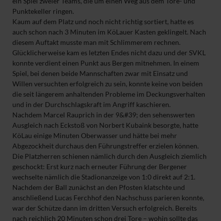
ein Spiel zweier Teams, die um einen Weg aus dem Tore- und
Punktekeller ringen.
Kaum auf dem Platz und noch nicht richtig sortiert, hatte es
auch schon nach 3 Minuten im KöLauer Kasten geklingelt. Nach
diesem Auftakt musste man mit Schlimmerem rechnen.
Glücklicherweise kam es letzten Endes nicht dazu und der SVKL
konnte verdient einen Punkt aus Bergen mitnehmen. In einem
Spiel, bei denen beide Mannschaften zwar mit Einsatz und
Willen versuchten erfolgreich zu sein, konnte keine von beiden
die seit längerem anhaltenden Probleme im Deckungsverhalten
und in der Durchschlagskraft im Angriff kaschieren.
Nachdem Marcel Rauprich in der 9&#39; den sehenswerten
Ausgleich nach Eckstoß von Norbert Kubaink besorgte, hatte
KöLau einige Minuten Oberwasser und hätte bei mehr
Abgezockheit durchaus den Führungstreffer erzielen können.
Die Platzherren schienen nämlich durch den Ausgleich ziemlich
geschockt: Erst kurz nach erneuter Führung der Bergener
wechselte nämlich die Stadionanzeige von 1:0 direkt auf 2:1.
Nachdem der Ball zunächst an den Pfosten klatschte und
anschließend Lucas Ferchhof den Nachschuss parieren konnte,
war der Schütze dann im dritten Versuch erfolgreich. Bereits
nach reichlich 20 Minuten schon drei Tore – wohin sollte das