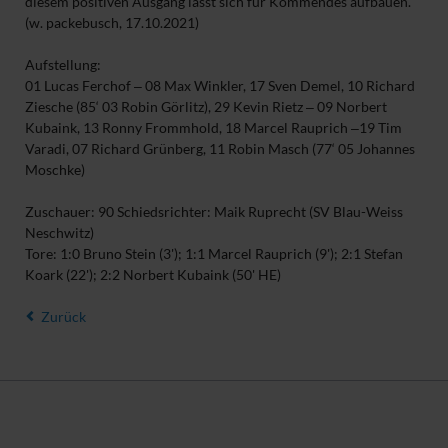
diesem positiven Ausgang lässt sich für Kommendes aufbauen.
(w. packebusch, 17.10.2021)
Aufstellung:
01 Lucas Ferchof ‒ 08 Max Winkler, 17 Sven Demel, 10 Richard
Ziesche (85‘ 03 Robin Görlitz), 29 Kevin Rietz ‒ 09 Norbert
Kubaink, 13 Ronny Frommhold, 18 Marcel Rauprich ‒19 Tim
Varadi, 07 Richard Grünberg, 11 Robin Masch (77‘ 05 Johannes
Moschke)
Zuschauer: 90 Schiedsrichter: Maik Ruprecht (SV Blau-Weiss
Neschwitz)
Tore: 1:0 Bruno Stein (3'); 1:1 Marcel Rauprich (9'); 2:1 Stefan
Koark (22'); 2:2 Norbert Kubaink (50' HE)
Zurück