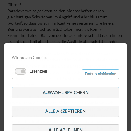
führen?
Paradoxerweise gerieten beiden Mannschaften deren
gleichartigen Schwächen im Angriff und Abschluss zum
„Vorteil“, so dass bis zur Halbzeit keine weiteren Tore fielen.
Beinahe wäre es noch zum 2:2 gekommen, als Ronny
Frommhold einen Ball von der Torauslinie geschickt nach innen
brachte, der Ball aber bereits die Auslinie überschritten haben
soll.
Insgesamt zogen sich auf beiden Seiten nicht übersehbaren
Wir nutzen Cookies
Schwächen in der Defensive und im Spielaufbau wie ein roter
Faden bis zum Schluss durch. Vom Ergebnis her war zur Halbzeit
Essenziell
allerdings völlig offen, wie es am Ende des Tages aussehen
Details einblenden
würde. Weder Gastgeber noch Gast konnten beruhigt in die
Kabinen gehen.
AUSWAHL SPEICHERN
Vom Pausentee zurück, zeigte KöLau mit Ehrgeiz und
kämpferischem Einsatz den Willen, nicht als Verlierer nach
Hause fahren zu wollen. Zu ungenaue Zuspiele in den Angriff
ALLE AKZEPTIEREN
und zu viele Ungenauigkeiten im Zuspiel minderten zwar die
Durchschlagskraft. Aber der beständig nach vorn getragene
Druck hat sich letztlich gelohnt und ein zählbares Ergebnis
ALLE ABLEHNEN