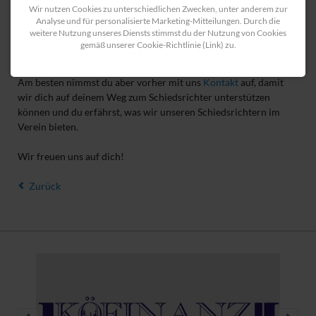
Wir nutzen Cookies zu unterschiedlichen Zwecken, unter anderem zur
Analyse und für personalisierte Marketing-Mitteilungen. Durch die
Wenn du dich für eine Karriere als Schiedsrichter interessierst,
weitere Nutzung unseres Diensts stimmst du der Nutzung von Cookies
kannst du dir auf
den Seiten des WFV
die gesamte
gemäß unserer Cookie-Richtlinie (Link) zu.
Ausschreibung ansehen und alle nötigen Formulare
herunterladen.
Am besten nimmst du aber vorher mit uns
Kontakt
auf, damit
wir dich auf deinem Weg zum Schiedsrichter unterstützen
können und du erfährst, was wir unseren Schiedsrichtern im
Verein bieten.
Wir freuen uns auf dich!
Zurück