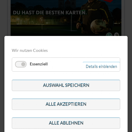
Wir nutzen Cookies
Auch in diesem Jahr möchte unser Verein wieder interessierte
und ambitionierte Sportfreunde und Sportfreundinnen zum
Essenziell
Details einblenden
Schiedsrichteranwärter-Lehrgang des WFV entsenden, um
den
Schiedsrichter-Pool
des SV Königsbrück/Laußnitz zu
erweitern.
AUSWAHL SPEICHERN
Der Lehrgang beginnt am 03.11.2019 in Neschwitz. Die weiteren
Theorieeinheiten finden am 09. und 10.11.2019 (jeweils ab
ALLE AKZEPTIEREN
09:00 Uhr) auf dem Gelände des SV Aufbau
Deutschbaselitz statt.
ALLE ABLEHNEN
Die Prüfungen (Theorie und Praxis) werden am 17.11.2019 in
Deutschbaselitz abgelegt.