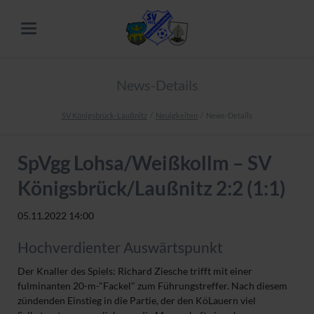
News-Details
SV Königsbrück-Laußnitz
Neuigkeiten
News-Details
SpVgg Lohsa/Weißkollm – SV
Königsbrück/Laußnitz 2:2 (1:1)
05.11.2022 14:00
Hochverdienter Auswärtspunkt
Der Knaller des Spiels: Richard Ziesche trifft mit einer
fulminanten 20-m-"Fackel" zum Führungstreffer. Nach diesem
zündenden Einstieg in die Partie, der den KöLauern viel