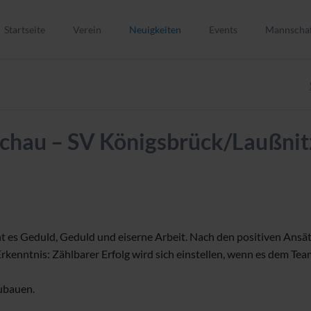
Startseite
Verein
Neuigkeiten
Events
Mannscha
Verein
1. Männer
Vorstand
2. Männer
Kinder- und Jugendschutz
Alte Herre
hau – SV Königsbrück/Laußnitz 
Mitglied werden
A-Junioren
Trainer werden
B-Junioren
Schiedsrichter
C-Junioren
Spielstätten
C-Juniorin
Vereinsgeschichte
D1-Junior
cht es Geduld, Geduld und eiserne Arbeit. Nach den positiven Ansä
ELER-Förderung
D2-Junior
rkenntnis: Zählbarer Erfolg wird sich einstellen, wenn es dem Tea
Vereins-Shop
E1-Juniore
zubauen.
E2-Juniore