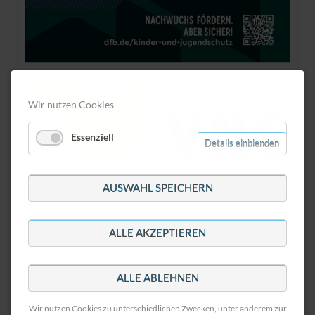
Wir nutzen Cookies
Essenziell
Details einblenden
AUSWAHL SPEICHERN
Kinder und Jugendliche stehen nicht nur sportlich im
Mittelpunkt unseres Vereinslebens, sondern sind auch die
Zukunft und die Garantie für den Fortbestand unseres Vereins.
ALLE AKZEPTIEREN
Damit ist auch ihre körperliche, seelische und geistige
Unversehrtheit für uns von höchster Bedeutung. Als Verein
tragen wir eine besondere Verantwortung, den Kindern einen
ALLE ABLEHNEN
sicheren Raum zu bieten, in dem sie sich frei entfalten, lernen
und wachsen können.
Wir nutzen Cookies zu unterschiedlichen Zwecken, unter anderem zur