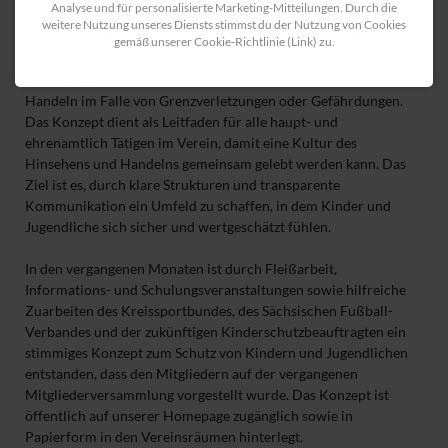
Analyse und für personalisierte Marketing-Mitteilungen. Durch die
Bereits Ende letzten Jahres hat sich der Vorstand des SV
weitere Nutzung unseres Diensts stimmst du der Nutzung von Cookies
Königsbrück/Laußnitz daher für die Einführung eines Kinder-
gemäß unserer Cookie-Richtlinie (Link) zu.
und Jugendschutzkonzeptes entschieden, um ein klares Zeichen
zu setzen – für Achtsamkeit, Prävention und konsequentes
Handeln im Falle von Grenzverletzungen oder Gefährdungen.
Das Konzept dient als Leitfaden für alle haupt- und
ehrenamtlich Tätigen im Verein, damit eine Kultur des
Hinsehens und Handelns gemeinsam gelebt werden kann. Das
Ziel ist es, durch klare Strukturen und transparente
Kommunikation ein Umfeld zu schaffen, in dem Kinder und
Jugendliche sich sicher und wertgeschätzt fühlen.
In den vergangenen Monaten ist durch Fleißarbeit,
Informations- und Schulungsveranstaltungen sowie hilfreiche
Zuarbeiten des Kreissportbundes, des Sächsischen Fußball-
Verbandes und der zukünftigen Kinderschutzbeauftragten ein
stimmiges Konzept zum Schutz von Kindern und Jugendlichen
entstanden, dass den Mitgliedern auf der vergangenen
Mitgliederversammlung vorgestellt wurde. Das Konzept ist
öffentlich auf unserer Homepage zugänglich sowie in
Papierform in den Vereinsräumen hinterlegt.