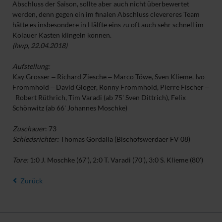
Abschluss der Saison, sollte aber auch nicht überbewertet
werden, denn gegen ein im finalen Abschluss clevereres Team
hätte es insbesondere in Hälfte eins zu oft auch sehr schnell im
Kölauer Kasten klingeln können.
(hwp, 22.04.2018)
Aufstellung:
Kay Grosser ‒ Richard Ziesche ‒ Marco Töwe, Sven Klieme, Ivo
Frommhold ‒ David Gloger, Ronny Frommhold, Pierre Fischer ‒
Robert Rüthrich, Tim Varadi (ab 75' Sven Dittrich), Felix
Schönwitz (ab 66' Johannes Moschke)
Zuschauer
: 73
Schiedsrichter:
Thomas Gordalla (Bischofswerdaer FV 08)
Tore:
1:0 J. Moschke (67'), 2:0 T. Varadi (70'), 3:0 S. Klieme (80')
Zurück