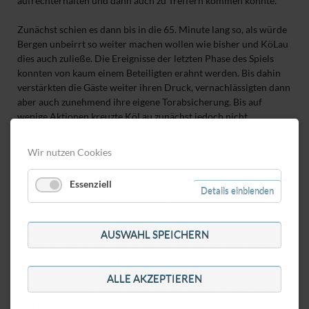
aufrechterhalten und dann auch zu Treffern kommen könnte.
Zunächst schien es dann bis in die 65. Minute lang so, als würde
Bergen unbeirrt so weiter machen wollen wie bisher und KöLau
dies auch zuließe. Die Ereignisse der letzten Phase des Spiels
konnten von kaum einem Beteiligten erahnt werden. Bis dahin
verstärkten die Gäste weiter ihren Druck, vernachlässigten dann
aber auch zunehmend ihre eigene Torabsicherung. Bis auf
wenige Aktionen kreuzte KöLau zunächst jedoch nicht
gefährlich vor dem 16er der Gegner auf. Ihre Ineffizienz im
Angriffsabschluss sollte den Gästen zum Verhängnis werden.
Wir nutzen Cookies
KöLau stellte sich immer besser auf die Bergener ein und
zelebrierte seinen starken Konterfußball.
Essenziell
Kapitän Rüthrich, der sich nun fast nur noch in Lauerstellung am
Details einblenden
Mittelkreis aufhielt, leitete ein ums andere Mal gefährliche
Situationen ein und war bei allen Treffern ausschlaggebend
beteiligt. Mit der Einwechslung von Johannes Moschke hatte
AUSWAHL SPEICHERN
zudem Trainer Thomas Löwe ein sehr glückliches Händchen:
Kaum im Spiel, traf der Eingewechselte mit seinem ersten
wirksamen Ballkontakt zum Führungstreffer. Nunmehr
ALLE AKZEPTIEREN
verstärkte Bergen weiter seinen Vorwärtsgang. Zu den Toren
kam jedoch der SVKL, die dank der Routine und präzisen