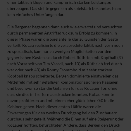
einer taktisch klugen und kämpferisch starken Leistung zu
überzeugen. Das stellte gegen ein als spielstark bekanntes Team
kein einfaches Unterfangen dar.
Die Bergener begannen dann auch wie erwartet und versuchten
durch permanenten Angriffsdruck zum Erfolg zu kommen. In
dieser Phase waren die Spielanteile klar zu Gunsten der Gäste
verteilt. KöLau realisierte die verabredete Taktik nach vorn noch
zu sporadisch, kam nur zu wenigen Möglichkeiten vor dem
gegnerischen Kasten, so durch Robert Rüthrich mit Kopfball (3')
nach Vorarbeit von Tim Varadi, nach 10', als Rüthrich frei durch
war oder nach 43', als Ronny Frommhold mit sehr starkem
Kopfball knapp scheiterte. Bergen dominierte einstweilen das
Mittelfeld mit sehr gefälligen kombinationssicheren Passagen
und beschwor so ständig Gefahren für das KöLauer Tor, ohne
dass sie dies in Treffern ausdrücken konnten. KöLau konnte
davon profitieren und mit einem eher glücklichen 0:0 in die
Kabinen gehen. Nach dieser ersten Hälfte waren die
Erwartungen für den zweiten Durchgang bei den Zuschauern
durchaus sehr geteilt. Während die Einen auf eine Steigerung der
KöLauer hofften, befürchteten Andere, dass Bergen den Druck