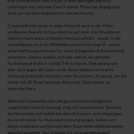
man konstatieren, dass KöLau in allen Belangen deutlich
unterlegen war und dem Gast in keiner Phase der Begegnung
auch nur annähernd gefährlich werden konnte.
Cunewalde fuhr einen in jeder Hinsicht auch in der Höhe
verdienten Sieg ein, KöLau blieb bis auf zwei, drei Situationen
faktisch chancenlos. In keinem Mannschaftsteil - weder in der
Verteidigung, noch im Mittelfeld und auch im Angriff - waren
zarte Hoffnungsschimmer für einen dringenden Aufwärtstrend
erkennbar. Gewiss mühten sich alle redlich, im sechsten
Punktekampf endlich richtig Tritt zu fassen. Dies gelang nun
aber auch gegen die Gäste nicht, deren bekannt schwache
Deckung bestenfalls harmlos unter Druck kam. Zu wenig, um die
bisher mit 20 Toren belastete Bilanz der Gäste weiter zu
verschlechtern.
Während Cunewalde über die ganze Distanz weitgehend
ungehindert seine Kreise zog, stieg mit zunehmender Spielzeit
die Nervosität und Hektik bei allen KöLauern; auch diejenigen,
die sonst immer für Ruhe und Ordnung bürgen, ließen sich
davon anstecken und konnten dem Team keine stabilisierenden
Impulse verleihen. Das schnelle 0:2 nach verheerendem