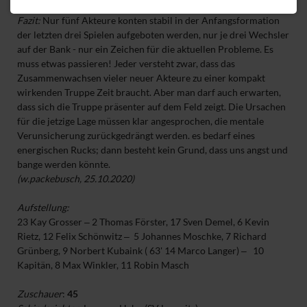
Fazit:
Nur fünf Akteure konten stabil in der Anfangsformation
der letzten drei Spielen aufgeboten werden, nur je drei Wechsler
auf der Bank - nur ein Zeichen für die aktuellen Probleme. Es
muss etwas passieren! Jeder versteht zwar, dass das
Zusammenwachsen vieler neuer Akteure zu einer kompakt
wirkenden Truppe Zeit braucht. Aber man darf auch erwarten,
dass sich die Truppe präsenter auf dem Feld zeigt. Die Ursachen
für die jetzige Lage müssen klar angesprochen, die mentale
Verunsicherung zurückgedrängt werden. es bedarf eines
energischen Rucks; dann besteht kein Grund, dass uns angst und
bange werden könnte.
(w.packebusch, 25.10.2020)
Aufstellung:
23 Kay Grosser ‒ 2 Thomas Förster, 17 Sven Demel, 6 Kevin
Rietz, 12 Felix Schönwitz ‒ 5 Johannes Moschke, 7 Richard
Grünberg, 9 Norbert Kubaink ( 63' 14 Marco Langer) ‒ 10
Kapitän, 8 Max Winkler, 11 Robin Masch
Zuschauer
:
45