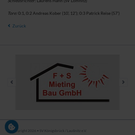
Schiedsrichter:
Laurens Hahn (SV Lomnitz)
Tore:
0:1, 0:2 Andreas Kober (10', 12'); 0:3 Patrick Reise (57')
Zurück
© Copyright 2026 • SV Königsbrück / Laußnitz e.V.