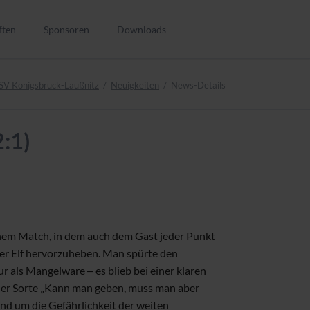
Navigation
überspringen
ften
Sponsoren
Downloads
SV Königsbrück-Laußnitz
Neuigkeiten
News-Details
n
:1)
nen
en
einem Match, in dem auch dem Gast jeder Punkt
en
uer Elf hervorzuheben. Man spürte den
n
r als Mangelware ‒ es blieb bei einer klaren
 der Sorte „Kann man geben, muss man aber
n
nd um die Gefährlichkeit der weiten