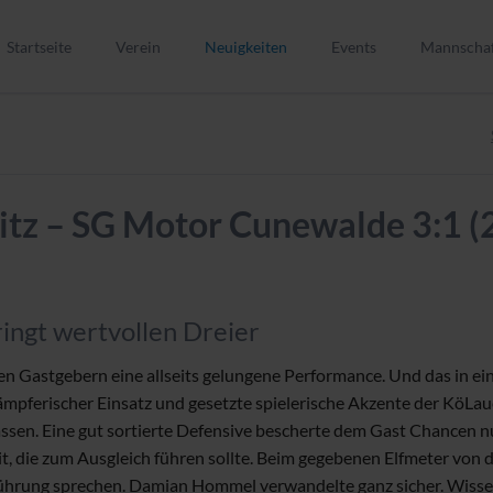
Startseite
Verein
Neuigkeiten
Events
Mannscha
Verein
1. Männer
Vorstand
2. Männer
Kinder- und Jugendschutz
Alte Herre
tz – SG Motor Cunewalde 3:1 (2
Mitglied werden
A-Junioren
Trainer werden
B-Junioren
Schiedsrichter
C-Junioren
Spielstätten
C-Juniorin
ingt wertvollen Dreier
Vereinsgeschichte
D1-Junior
den Gastgebern eine allseits gelungene Performance. Und das in 
ELER-Förderung
D2-Junior
ämpferischer Einsatz und gesetzte spielerische Akzente der KöLa
Vereins-Shop
E1-Juniore
lassen. Eine gut sortierte Defensive bescherte dem Gast Chancen nu
t, die zum Ausgleich führen sollte. Beim gegebenen Elfmeter von
E2-Juniore
Führung sprechen. Damian Hommel verwandelte ganz sicher. Wisse