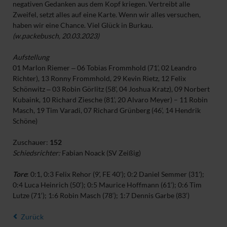
negativen Gedanken aus dem Kopf kriegen. Vertreibt alle
Zweifel, setzt alles auf eine Karte. Wenn wir alles versuchen,
haben wir eine Chance. Viel Glück in Burkau.
(w.packebusch, 20.03.2023)
Aufstellung
01 Marlon Riemer ‒ 06 Tobias Frommhold (71‘, 02 Leandro
Richter), 13 Ronny Frommhold, 29 Kevin Rietz, 12 Felix
Schönwitz ‒ 03 Robin Görlitz (58‘, 04 Joshua Kratz), 09 Norbert
Kubaink, 10 Richard Ziesche (81‘, 20 Alvaro Meyer) – 11 Robin
Masch, 19 Tim Varadi, 07 Richard Grünberg (46‘, 14 Hendrik
Schöne)
Zuschauer:
152
Schiedsrichter:
Fabian Noack (SV Zeißig)
Tore
: 0:1, 0:3 Felix Rehor (9', FE 40'); 0:2 Daniel Semmer (31');
0:4 Luca Heinrich (50‘); 0:5 Maurice Hoffmann (61‘); 0:6 Tim
Lutze (71‘); 1:6 Robin Masch (78‘); 1:7 Dennis Garbe (83‘)
Zurück