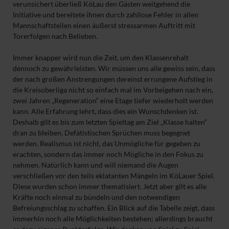
verunsichert überließ KöLau den Gästen weitgehend die
Initiative und bereitete ihnen durch zahllose Fehler in allen
Mannschaftsteilen einen äußerst stressarmen Auftritt mit
Torerfolgen nach Belieben.
Immer knapper wird nun die Zeit, um den Klassenrehalt
dennoch zu gewährleisten. Wir müssen uns alle gewiss sein, dass
der nach großen Anstrengungen dereinst errungene Aufstieg in
die Kreisoberliga nicht so einfach mal im Vorbeigehen nach ein,
zwei Jahren „Regeneration“ eine Etage tiefer wiederholt werden
kann. Alle Erfahrung lehrt, dass dies ein Wunschdenken ist.
Deshalb gilt es bis zum letzten Spieltag am Ziel „Klasse halten“
dran zu bleiben. Defätistischen Sprüchen muss begegnet
werden. Realismus ist nicht, das Unmögliche für gegeben zu
erachten, sondern das immer noch Mögliche in den Fokus zu
nehmen. Natürlich kann und will niemand die Augen
verschließen vor den teils eklatanten Mängeln im KöLauer Spiel.
Diese wurden schon immer thematisiert. Jetzt aber gilt es alle
Kräfte noch einmal zu bündeln und den notwendigen
Befreiungsschlag zu schaffen. Ein Blick auf die Tabelle zeigt, dass
immerhin noch alle Möglichkeiten bestehen; allerdings braucht