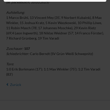
(w. packebusch, 10.03.2025)
Aufstellung:
1 Marco Brühl, 13 Vincent Mey (35', 9 Norbert Kubaink), 8 Max
Winkler, 15 Joshua Kratz, 5 Kevin Waszkowski, 10 Phillip Löwe,
11 Robin Masch (78', 17 Johannes Moschke), 29 Kevin Rietz
(69',4 Leon Ingwerth), 18 Niklas Weidner (57', 14 Franco Förster),
7 Richard Grünberg, 19 Tim Varadi
Zuschauer:
107
Schiedsrichter:
Carlo Berndt (SV Grün-Weiß Schwepnitz)
Tore
:
1:0 Erik Borkmann (17‘); 1:1 Max Winkler (75‘); 1:2 Tim Varadi
(83‘)
Zurück