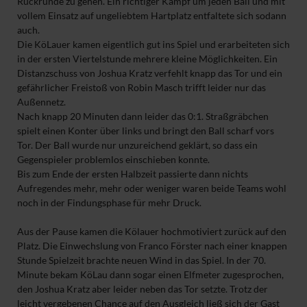
Rückrunde zu gehen. Ein richtiger Kampf um jeden Ball und mit
vollem Einsatz auf ungeliebtem Hartplatz entfaltete sich sodann
auch.
Die KöLauer kamen eigentlich gut ins Spiel und erarbeiteten sich
in der ersten Viertelstunde mehrere kleine Möglichkeiten. Ein
Distanzschuss von Joshua Kratz verfehlt knapp das Tor und ein
gefährlicher Freistoß von Robin Masch trifft leider nur das
Außennetz.
Nach knapp 20 Minuten dann leider das 0:1. Straßgräbchen
spielt einen Konter über links und bringt den Ball scharf vors
Tor. Der Ball wurde nur unzureichend geklärt, so dass ein
Gegenspieler problemlos einschieben konnte.
Bis zum Ende der ersten Halbzeit passierte dann nichts
Aufregendes mehr, mehr oder weniger waren beide Teams wohl
noch in der Findungsphase für mehr Druck.
Aus der Pause kamen die Kölauer hochmotiviert zurück auf den
Platz. Die Einwechslung von Franco Förster nach einer knappen
Stunde Spielzeit brachte neuen Wind in das Spiel. In der 70.
Minute bekam KöLau dann sogar einen Elfmeter zugesprochen,
den Joshua Kratz aber leider neben das Tor setzte. Trotz der
leicht vergebenen Chance auf den Ausgleich ließ sich der Gast