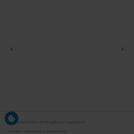
© Copyright 2026 • SV Königsbrück / Laußnitz e.V.
Navigation
Kontakt
Impressum
Datenschutz