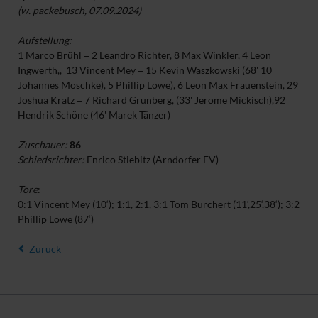
(w. packebusch, 07.09.2024)
Aufstellung:
1 Marco Brühl ‒ 2 Leandro Richter, 8 Max Winkler, 4 Leon
Ingwerth,, 13 Vincent Mey ‒ 15 Kevin Waszkowski (68' 10
Johannes Moschke), 5 Phillip Löwe), 6 Leon Max Frauenstein, 29
Joshua Kratz ‒ 7 Richard Grünberg, (33' Jerome Mickisch),92
Hendrik Schöne (46' Marek Tänzer)
Zuschauer:
86
Schiedsrichter:
Enrico Stiebitz (Arndorfer FV)
Tore
:
0:1 Vincent Mey (10‘); 1:1, 2:1, 3:1 Tom Burchert (11‘,25‘,38‘); 3:2
Phillip Löwe (87‘)
Zurück