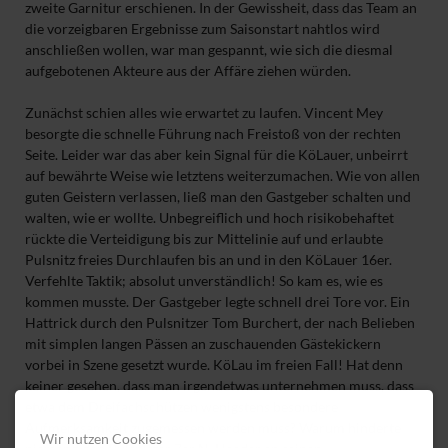
zweite Garnitur erschienen. In der Gewissheit, dass das Team an
die vorzeigbaren Ergebnisse zum Saisonstart nahtlos wird
anschließen wollen, war man gespannt, wie sich die diesmal
aufgebotenen Akteure aus der Affäre ziehen würden.
Zunächst schien alles wie erwartet zu laufen. Vincent Mey
besorgte die schnelle Führung nach Freistoß von der rechten
Seite. Leider war das aber kein Signal für die KöLauer, unbeirrt
auf bewährte Weise wie letztens weiterzumachen. Wie von allen
guten Geistern verlassen, ließ man den Gastgeber schalten und
walten, wie er wollte. Unbegreiflich und hoch risikobehaftet
rückte die Verteidigung bis zur Mittelinie auf und erlaubte
Pulsnitz freies Durchlaufen bis an und in den KöLauer 16er.
Verfehlte Taktik; absolut unverständlich! So kam es, wie es
kommen musste. Der Gastgeber legte schnell drei Tore vor. Ein
Hattrick durch den Pulsnitzer Tom Burchert, der nach Belieben
mit simplen langen Pässen an zuschauenden Gästekickern
vorbei in Szene gesetzt wurde. KöLau im freien Fall! Hat denn
keiner gesehen, dass man irgendetwas unternehmen muss, dass
etwa dem Dreifachschützen wenigstens besondere
Aufmerksamkeit zugemessen werden muss? Warum hinderte
Wir nutzen Cookies