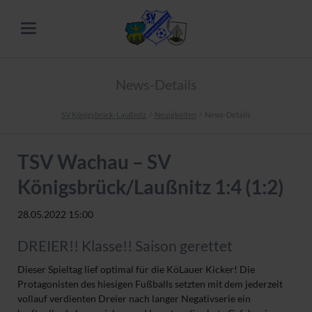
News-Details
SV Königsbrück-Laußnitz
Neuigkeiten
News-Details
TSV Wachau – SV
Königsbrück/Laußnitz 1:4 (1:2)
28.05.2022 15:00
DREIER!! Klasse!! Saison gerettet
Dieser Spieltag lief optimal für die KöLauer Kicker! Die
Protagonisten des hiesigen Fußballs setzten mit dem jederzeit
vollauf verdienten Dreier nach langer Negativserie ein