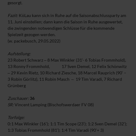
gesorgt.
Fazit:
KöLau kann sich in Ruhe auf die Saisonabschlussparty am
11. Juni einstellen; dann kann die Saison in Ruhe ausgewertet,
die zwingenden notwendigen Schlüsse für die kommende
Spielzeit gezogen werden.
(w. packebusch, 29.05.2022)
Aufstellung:
23 Robert Schwarz ‒ 8 Max Winkler (31‘- 6 Tobias Frommhold),
13 Ronny Frommhold, 17 Sven Demel, 12 Felix Schönwitz
‒ 29 Kevin Rietz, 10 Richard Ziesche, 18 Marcel Rauprich (90‘ –
3 Robin Görlitz), 11 Robin Masch ‒ 19 Tim Varadi, 7 Richard
Grünberg
Zuschauer:
36
SR:
Vincent Lamping (Bischofswerdaer FV 08)
Torfolge:
0:1 Max Winkler (16‘); 1:1 Tim Scope (23‘); 1:2 Sven Demel (32‘);
1:3 Tobias Frommhold (81‘); 1:4 Tim Varadi (90‘+ 3)