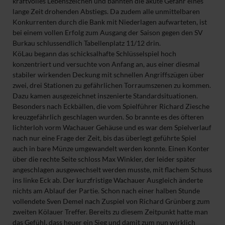
kraftvolles Lebenszeichen und bannten die akute Gefahr eines
lange Zeit drohenden Abstiegs. Da zudem alle unmittelbaren
Konkurrenten durch die Bank mit Niederlagen aufwarteten, ist
bei einem vollen Erfolg zum Ausgang der Saison gegen den SV
Burkau schlussendlich Tabellenplatz 11/12 drin.
KöLau begann das schicksalhafte Schlüsselspiel hoch
konzentriert und versuchte von Anfang an, aus einer diesmal
stabiler wirkenden Deckung mit schnellen Angriffszügen über
zwei, drei Stationen zu gefährlichen Torraumszenen zu kommen.
Dazu kamen ausgezeichnet inszenierte Standardsituationen.
Besonders nach Eckbällen, die vom Spielführer Richard Ziesche
kreuzgefährlich geschlagen wurden. So brannte es des öfteren
lichterloh vorm Wachauer Gehäuse und es war dem Spielverlauf
nach nur eine Frage der Zeit, bis das überlegt geführte Spiel
auch in bare Münze umgewandelt werden konnte. Einen Konter
über die rechte Seite schloss Max Winkler, der leider später
angeschlagen ausgewechselt werden musste, mit flachem Schuss
ins linke Eck ab. Der kurzfristige Wachauer Ausgleich änderte
nichts am Ablauf der Partie. Schon nach einer halben Stunde
vollendete Sven Demel nach Zuspiel von Richard Grünberg zum
zweiten Kölauer Treffer. Bereits zu diesem Zeitpunkt hatte man
das Gefühl, dass heuer ein Sieg und damit zum nun wirklich