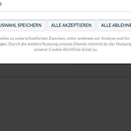
E3-Juniori
l
F-Junioren
E/F-Junior
USWAHL SPEICHERN
ALLE AKZEPTIEREN
ALLE ABLEHN
G-Junioren
kies zu unterschiedlichen Zwecken, unter anderem zur Analyse und für 
gen. Durch die weitere Nutzung unseres Diensts stimmst du der Nutzu
unserer Cookie-Richtlinie (Link) zu.