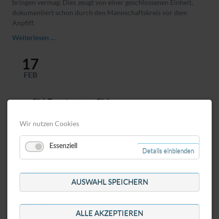
bringen vermag. Dies zeugt von einer geschlossenen Einheit,
dokumentiert schon durch den Mannschaftskreis vor dem
Anpfiff.
SV
Weiterlesen …
Königsbrück/Laußnitz
–
17
DJK
FEB
Sokol
Ralbitz/Horka
3:2
SV Bautzen – SV
(2:1)
Königsbrück/Laußnitz 1 : 6 (1 : 3)
Wir nutzen Cookies
Bei ungemütlich nasskaltem Wetter fuhr der SVKL gegen einen
Essenziell
äußerst schwachen Gegner einen ebenso ungefährdeten wie
Details einblenden
auch in der Höhe völlig verdienten Erfolg ein. Nach wenigen
Plänkeleien in der Anfangsphase hatte man zu keinem Zeitpunkt
den Eindruck, dass hier etwas anderes als ein klarer Kölauer
AUSWAHL SPEICHERN
Dreier zu erwarten war.
SV
Weiterlesen …
Bautzen
ALLE AKZEPTIEREN