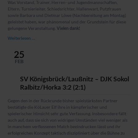
Was Vorstand, Trainer, Herren- und Jugendmannschaften,
Eltern, Turnierleiter, Schiedsrichter, Hallenwart, Putzfrauen
sowie Barbara und Dietmar Löwe (Nachbereitung am Montag)
geleistet haben, war phänomenal und der Grundstein für diese
gelungene Veranstaltung.
Vielen dank!
Rückblick
Weiterlesen …
Vereins-
Hallenturniere
25
FEB
SV Königsbrück/Laußnitz – DJK Sokol
Ralbitz/Horka 3:2 (2:1)
Gegen den in der Rückrunde bisher spielstärksten Partner
bestätigte die KöLauer Elf ihre in kämpferischer und
spielerischer Hinsicht sehr gute Verfassung. Insbesondere fällt
auch auf, dass sie sich von widrigen Umständen viel weniger als
in manchem verflossenen Match beeindrucken lässt und ihr
erfolgreiches Konzept taktisch diszipliniert über die Bühne zu