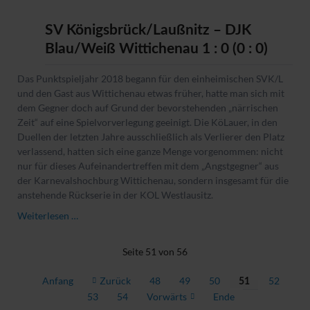
SV Königsbrück/Laußnitz – DJK
Blau/Weiß Wittichenau 1 : 0 (0 : 0)
Das Punktspieljahr 2018 begann für den einheimischen SVK/L
und den Gast aus Wittichenau etwas früher, hatte man sich mit
dem Gegner doch auf Grund der bevorstehenden „närrischen
Zeit“ auf eine Spielvorverlegung geeinigt. Die KöLauer, in den
Duellen der letzten Jahre ausschließlich als Verlierer den Platz
verlassend, hatten sich eine ganze Menge vorgenommen: nicht
nur für dieses Aufeinandertreffen mit dem „Angstgegner“ aus
der Karnevalshochburg Wittichenau, sondern insgesamt für die
anstehende Rückserie in der KOL Westlausitz.
SV
Weiterlesen …
Königsbrück/Laußnitz
–
Seite 51 von 56
DJK
Blau/Weiß
Anfang
Zurück
48
49
50
52
51
Wittichenau
53
54
Vorwärts
Ende
1